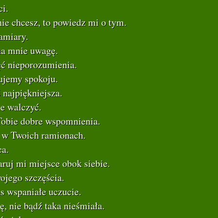
ci.
nie chcesz, to powiedz mi o tym.
amiary.
na mnie uwagę.
ć nieporozumienia.
ujemy spokoju.
ś najpiękniejsza.
ie walczyć.
obie dobre wspomnienia.
 w Twoich ramionach.
ca.
ruj mi miejsce obok siebie.
ojego szczęścia.
s wspaniałe uczucie.
ę, nie bądź taka nieśmiała.