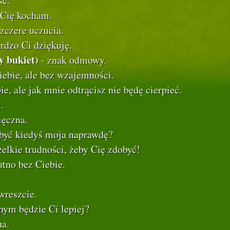
ść.
 Cię kocham.
czere uczucia.
rdzo Ci dziękuję.
y bukiet)
- znak odmowy.
iebie, ale bez wzajemności.
ie, ale jak mnie odtrącisz nie będę cierpieć.
.
ięczna.
 być kiedyś moja naprawdę?
lkie trudności, żeby Cię zdobyć!
tno bez Ciebie.
wreszcie.
nym będzie Ci lepiej?
na.