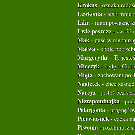
Krokus
- oznaka radoś
Lewkonia
- jeśli mnie 
Lilia
- mam poważne z
Lwie paszcze
- zwróć 
Mak
- puść w niepamię
Malwa
- oboje potrzeb
Margerytka
- Ty jeste
Mieczyk
- będę o Cieb
Mięta
- zachowam po T
Nagietek
- chcę zasnąć
Narcyz
- jesteś bez ser
Niezapominajka
- poda
Pelargonia
- pragnę Tw
Pierwiosnek
- czeka na
Piwonia
- rozchmurz si