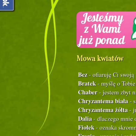
Mowa kwiatów
Bez
- ofiaruję Ci swoją
Bratek
- myślę o Tobie 
Chaber
- jestem zbyt n
Chryzantema biała
- s
Chryzantema żółta
- j
Dalia
- dlaczego mnie 
Fiołek
- oznaka skromn