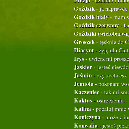
Frezja
- uznanie i rado
Goździk
- ja naprawdę
Goździk biały
- mam sz
Goździk czerwony
- ba
Goździki (wielobarwn
Groszek
- tęsknię do C
Hiacynt
- żyję dla Cieb
Irys
- uwierz mi proszę
Jaskier
- jesteś niewdz
Jaśmin
- czy zechcesz
Jemioła
- pokonam wsze
Kaczeniec
- tak mi smu
Kaktus
- ostrzeżenie.
Kalina
- pocałuj mnie 
Koniczyna
- może z in
Konwalia
- jesteś pięk