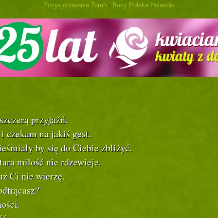
Pozycjonowanie Toruń
·
Busy Polska Holandia
 szczerą przyjaźń.
i czekam na jakiś gest.
ieśmiały by się do Ciebie zbliżyć.
tara miłość nie rdzewieje.
uż Ci nie wierzę.
odtrącasz?
ości.