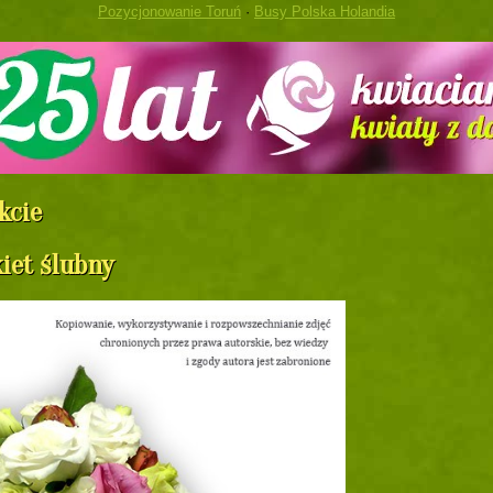
Pozycjonowanie Toruń
·
Busy Polska Holandia
kcie
iet ślubny