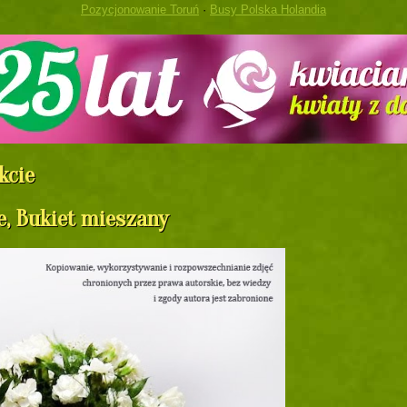
Pozycjonowanie Toruń
·
Busy Polska Holandia
kcie
, Bukiet mieszany